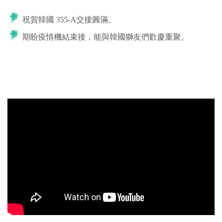
祝賀韓國 355-A交接圓滿。
期盼疫情機結束後，能與韓國獅友們歡慶重聚。