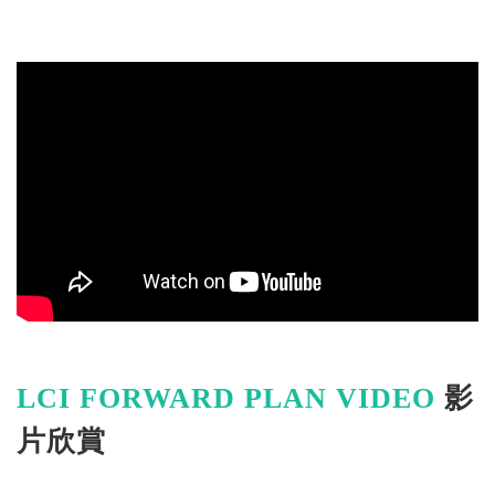
LCI FORWARD PLAN VIDEO
影
片欣賞