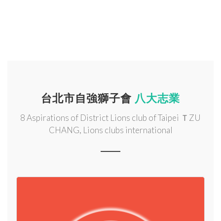
台北市自強獅子會
八大志業
8 Aspirations of District Lions club of Taipei ＴZU
CHANG, Lions clubs international