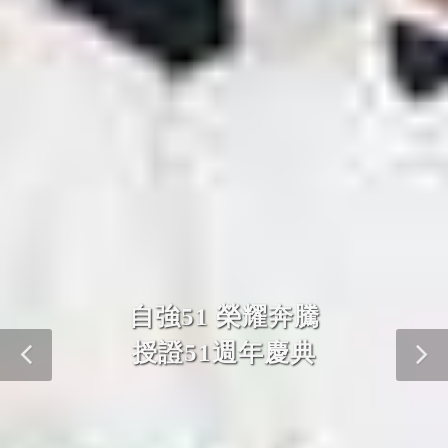
自強51 榮耀奔騰
授證51週年慶典