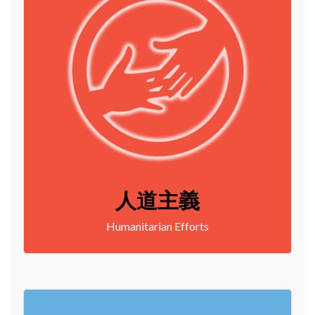
人道主義
Humanitarian Efforts