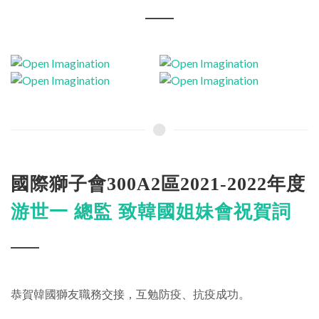
國際獅子會300A2區2021-2022年度
游世一 總監 致韓國姐妹會祝賀詞
恭賀韓國獅友職務交接，互勉防疫、抗疫成功。