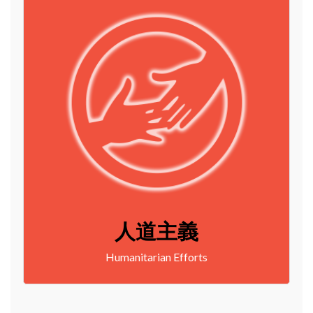
人道主義
Humanitarian Efforts