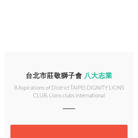
台北市莊敬獅子會
八大志業
8 Aspirations of District TAIPEI DIGNITY LIONS
CLUB, Lions clubs international