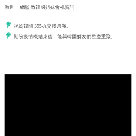
游世一 總監 致韓國姐妹會祝賀詞
祝賀韓國 355-A交接圓滿。
期盼疫情機結束後，能與韓國獅友們歡慶重聚。