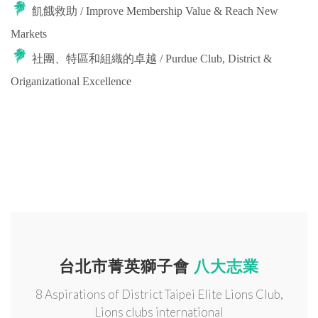
飢餓救助 / Improve Membership Value & Reach New
Markets
社團、特區和組織的卓越 / Purdue Club, District &
Origanizational Excellence
台北市菁英獅子會
八大志業
8 Aspirations of District Taipei Elite Lions Club,
Lions clubs international